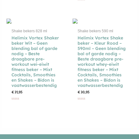
0
Gewaardeerd
uit
0
5
uit
NIET OP VOORRAAD
5
Shake bekers 828 ml
Shake bekers 590 ml
Helimix Vortex Shaker
Helimix Vortex Shake
beker Wit – Geen
beker – Kleur Rood –
blending bal of garde
590ml – Geen blending
nodig – Beste
bal of garde nodig –
draagbare pre-
Beste draagbare pre-
workout wei-eiwit
workout whey-eiwit
fitness beker – Mixt
fitness beker – Mixt
Cocktails, Smoothies
Cocktails, Smoothies
en Shakes – Bidon is
en Shakes – Bidon is
vaatwasserbestendig
vaatwasserbestendig
€
31,95
€
30,95
Gewaardeerd
Gewaardeerd
0
0
uit
uit
5
5