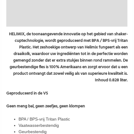
Beschrijving
aantal
Aanvullende informatie
Beoordelingen (0)
HELIMIX, de toonaangevende innovatie op het gebied van shaker-
cuptechnologie, wordt geproduceerd met BPA / BPS-vrij Tritan
Plastic. Het zeshoekige ontwerp van Helimix fungeert als een
draaikolk, waardoor uw ingrediënten tot in de perfectie worden
gemengd zonder dat er extra stukjes binnen rond rammelen. De
geurbestendige fles is 100% Amerikaans en zorgt ervoor dat u een
product ontvangt dat zowel veilig als van superieure kwaliteit is.
Inhoud 0.828 liter.
Geproduceerd in de VS
Geen meng bal, geen zeefjes, geen klompen
BPA / BPS-vrij Tritan Plastic
Vaatwasserbestendig
Geurbestendig