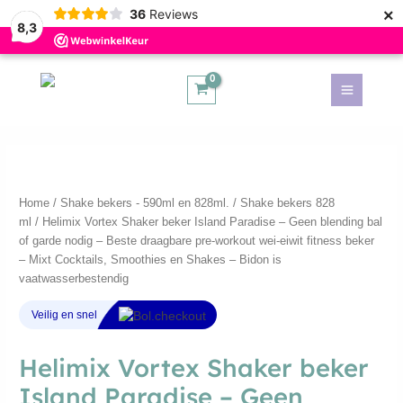
×
36
Reviews
8,3
Main
Menu
kelen
Helimix
Home
/
Shake bekers - 590ml en 828ml.
/
Shake bekers 828
Vortex
ml
/ Helimix Vortex Shaker beker Island Paradise – Geen blending bal
Shaker
of garde nodig – Beste draagbare pre-workout wei-eiwit fitness beker
kelen
beker
– Mixt Cocktails, Smoothies en Shakes – Bidon is
Island
vaatwasserbestendig
Paradise
-
Shake bekers 828 ml
Geen
blending
Helimix Vortex Shaker beker
bal
Island Paradise – Geen
of