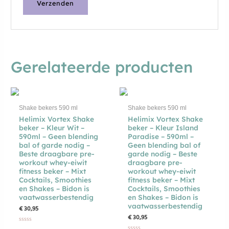
Gerelateerde producten
NIET OP VOORRAAD
Shake bekers 590 ml
Shake bekers 590 ml
Helimix Vortex Shake
Helimix Vortex Shake
beker – Kleur Wit –
beker – Kleur Island
590ml – Geen blending
Paradise – 590ml –
bal of garde nodig –
Geen blending bal of
Beste draagbare pre-
garde nodig – Beste
workout whey-eiwit
draagbare pre-
fitness beker – Mixt
workout whey-eiwit
Cocktails, Smoothies
fitness beker – Mixt
en Shakes – Bidon is
Cocktails, Smoothies
vaatwasserbestendig
en Shakes – Bidon is
vaatwasserbestendig
€
30,95
€
30,95
Gewaardeerd