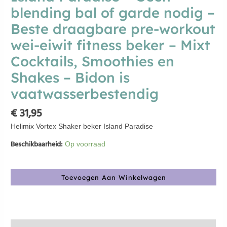
garde
blending bal of garde nodig –
nodig
Beste draagbare pre-workout
-
Beste
wei-eiwit fitness beker – Mixt
draagbare
Cocktails, Smoothies en
pre-
workout
Shakes – Bidon is
wei-
vaatwasserbestendig
eiwit
fitness
€
31,95
beker
-
Helimix Vortex Shaker beker Island Paradise
Mixt
Cocktails,
Beschikbaarheid:
Op voorraad
Smoothies
en
Shakes
Toevoegen Aan Winkelwagen
-
Bidon
is
vaatwasserbestendig