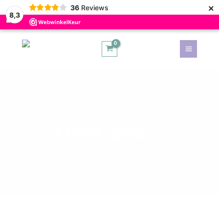
×
36
Reviews
8,3
Main
Menu
kelen
Over ons....
kelen