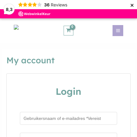
×
36
Reviews
8,3
Main
Menu
kelen
My account
kelen
Login